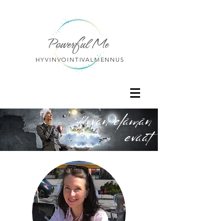
HYVINVOINTIVALMENNUS
Hyvän elämän
eväät