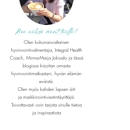
Kiva nähdä sinut täällä!
Olen kokonaisvaltainen
hyvinvointivalmentaja, Integral Health
Coach, Minna-Maija Jokisalo ja tässä
blogissa kirjoitan omasta
hyvinvointimatkastani, hyvän elämän
eväistä.
Olen myös kahden lapsen äiti
ja markkinointiviestintäyrittäjä.
Toivottavasti voin tarjota sinulle tietoa
ja inspiraatiota