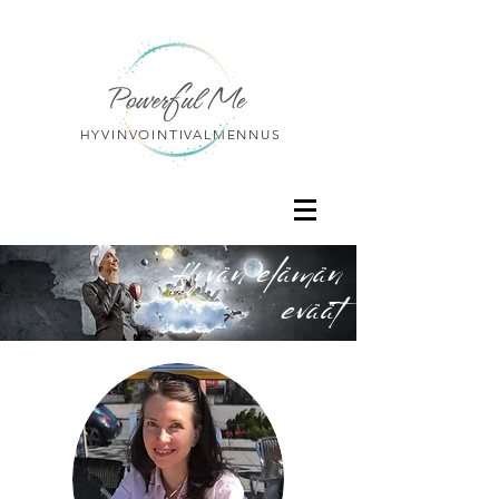
HYVINVOINTIVALMENNUS
Hyvän elämän
eväät