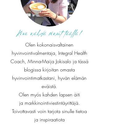
Kiva nähdä sinut täällä!
Olen kokonaisvaltainen
hyvinvointivalmentaja, Integral Health
Coach, Minna-Maija Jokisalo ja tässä
blogissa kirjoitan omasta
hyvinvointimatkastani, hyvän elämän
eväistä.
Olen myös kahden lapsen äiti
ja markkinointiviestintäyrittäjä.
Toivottavasti voin tarjota sinulle tietoa
ja inspiraatiota