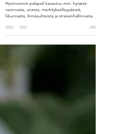
Health Coach hyvinvointimatkalla
Hyvinvoinnin palapeli kasautuu mm. hyvästä
ravinnosta, unesta, merkityksellisyydestä,
liikunnasta, ihmissuhteista ja stressinhallinnasta.