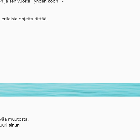
nen ja sen vuoksi ”yhden koon” -
 erilaisia ohjeita riittää.
syvää muutosta.
uuri
sinun