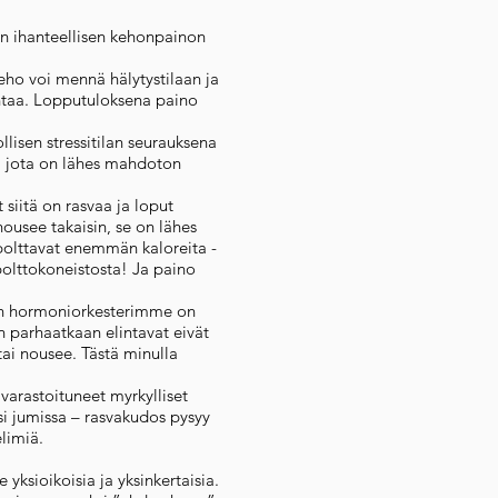
n ihanteellisen kehonpainon
keho voi mennä hälytystilaan ja
ntaa. Lopputuloksena paino
llisen stressitilan seurauksena
i, jota on lähes mahdoton
 siitä on rasvaa ja loput
nousee takaisin, se on lähes
polttavat enemmän kaloreita -
polttokoneistosta! Ja paino
en hormoniorkesterimme on
n parhaatkaan elintavat eivät
tai nousee. Tästä minulla
varastoituneet myrkylliset
si jumissa – rasvakudos pysyy
elimiä.
 yksioikoisia ja yksinkertaisia.