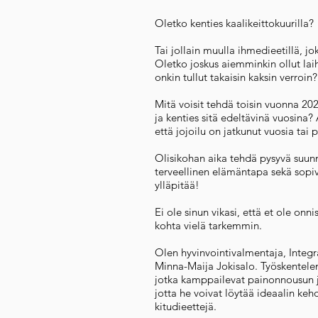
Oletko kenties kaalikeittokuurilla?
Tai jollain muulla ihmedieetillä, j
Oletko joskus aiemminkin ollut lai
onkin tullut takaisin kaksin verroin?
Mitä voisit tehdä toisin vuonna 20
ja kenties sitä edeltävinä vuosina?
että jojoilu on jatkunut vuosia tai
Olisikohan aika tehdä pysyvä suun
terveellinen elämäntapa sekä sopi
ylläpitää!
Ei ole sinun vikasi, että et ole onn
kohta vielä tarkemmin.
Olen hyvinvointivalmentaja, Integ
Minna-Maija Jokisalo. Työskentelen 
jotka kamppailevat painonnousun 
jotta he voivat löytää ideaalin ke
kitudieettejä.