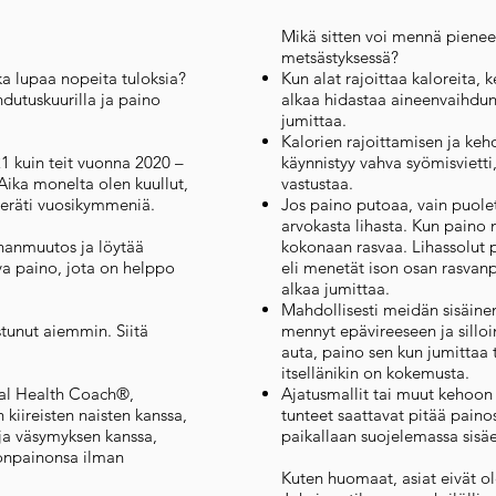
Mikä sitten voi mennä pienee
metsästyksessä?
oka lupaa nopeita tuloksia?
Kun alat rajoittaa kaloreita, 
hdutuskuurilla ja paino
alkaa hidastaa aineenvaihdu
jumittaa.
Kalorien rajoittamisen ja keho
21 kuin teit vuonna 2020 –
käynnistyy vahva syömisviett
 Aika monelta olen kuullut,
vastustaa.
 peräti vuosikymmeniä.
Jos paino putoaa, vain puolet
arvokasta lihasta. Kun paino 
nanmuutos ja löytää
kokonaan rasvaa. Lihassolut 
va paino, jota on helppo
eli menetät ison osan rasvan
alkaa jumittaa.
Mahdollisesti meidän sisäin
istunut aiemmin. Siitä
mennyt epävireeseen ja silloi
auta, paino sen kun jumittaa 
itsellänikin on kokemusta.
ral Health Coach®,
Ajatusmallit tai muut kehoon 
kiireisten naisten kanssa,
tunteet saattavat pitää paino
ja väsymyksen kanssa,
paikallaan suojelemassa sisä
honpainonsa ilman
Kuten huomaat, asiat eivät ole