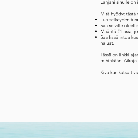
Lahjani sinulle on
Mitä hyödyt tästä y
Luo selkeyden tunne
Saa selville oleel
Määritä #1 asia, j
Saa lisää intoa ko
haluat.
Tässä on linkki aj
mihinkään. Aikoja o
Kiva kun katsoit v