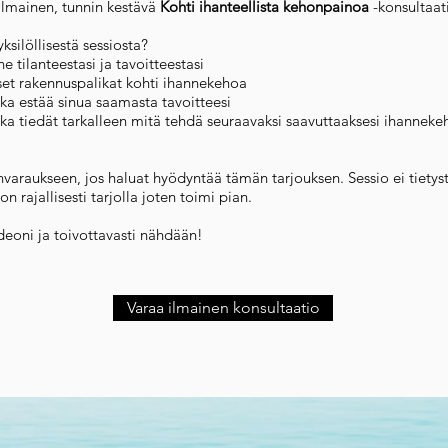
 ilmainen, tunnin kestävä
Kohti ihanteellista kehonpainoa
-konsultaat
ksilöllisestä sessiosta?
 tilanteestasi ja tavoitteestasi
liset rakennuspalikat kohti ihannekehoa
oka estää sinua saamasta tavoitteesi
ska tiedät tarkalleen mitä tehdä seuraavaksi saavuttaaksesi ihannekeh
anvaraukseen, jos haluat hyödyntää tämän tarjouksen. Sessio ei tietyst
n rajallisesti tarjolla joten toimi pian.
ideoni ja toivottavasti nähdään!
Varaa ilmainen konsultaatio