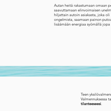
Autan heitä rakastumaan omaan pe
saavuttamaan elinvoimaisen unelm
hiljattain autoin asiakasta, joka oli
ongelmista, saamaan painon putoa
lisäämään energiaa syömällä jop
Teen yksilövalmen
Valmennuksessa tar
tilanteeseesi
.