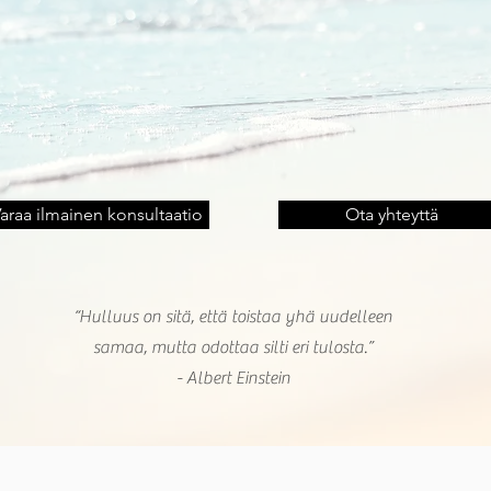
araa ilmainen konsultaatio
Ota yhteyttä
“Hulluus on sitä, että toistaa yhä uudelleen
samaa, mutta odottaa silti eri tulosta.”
- Albert Einstein