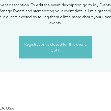
event description. To edit the event description go to My Events
Manage Events and start editing your event details. I’m a great p
our guests excited by telling them a little more about your up
events.
Registration is closed for this event.
Got It
 CA, USA