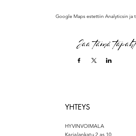
Google Maps estettiin Analyticsin ja t
Jaa tämä tapah
YHTEYS
HYVINVOIMALA
Karjalankatu 2 as 10