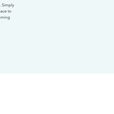
. Simply
lace to
coming