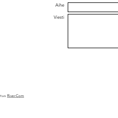
Aihe
Viesti
utus
RiverCom