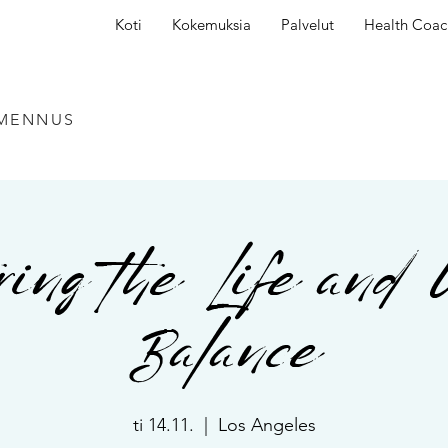
Koti
Kokemuksia
Palvelut
Health Coac
LMENNUS
ring the Life and 
Balance
ti 14.11.
  |  
Los Angeles