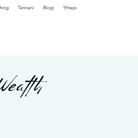
hing
Tarinani
Blogi
Yhteys
Wealth