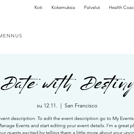
Koti
Kokemuksia
Palvelut
Health Coac
LMENNUS
Date with Destin
su 12.11.
  |  
San Francisco
event description. To edit the event description go to My Events
Manage Events and start editing your event details. I’m a great p
our guests excited by telling them a little more about your up