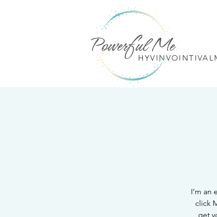
HYVINVOINTIVA
I’m an 
click 
get y