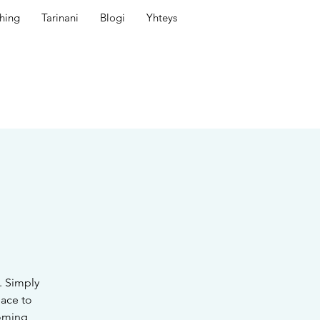
hing
Tarinani
Blogi
Yhteys
y
. Simply
lace to
coming