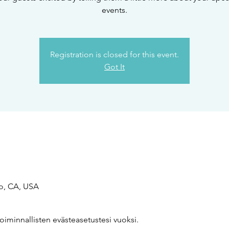
events.
Registration is closed for this event.
Got It
co, CA, USA
oiminnallisten evästeasetustesi vuoksi.